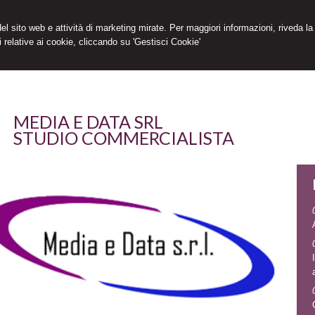
 del sito web e attività di marketing mirate. Per maggiori informazioni, riveda la
 relative ai cookie, cliccando su 'Gestisci Cookie'
MEDIA E DATA SRL
STUDIO COMMERCIALISTA