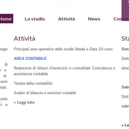
Home
Lo studio
Attività
News
Contat
Attività
St
rgio
Principali aree operative dello studio Media e Data Srl sono:
Sim
AREA CONTABILE
Dott
e di
Redazione di bilanci d’esercizio e consolidati Consulenza e
sim
ali e
assistenza contabile
e di
enti
Tenuta della contabilità
Sab
tari,
Analisi di bilancio e revisioni contabili
Dott
conto
» Leggi tutto
nci e
sabr
» Le