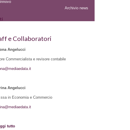
rinnovo
Archivio news
ti
aff e Collaboratori
ona Angelucci
ore Commercialista e revisore contabile
ona@mediaedata.it
rina Angelucci
.ssa in Economia e Commercio
ina@mediaedata.it
ggi tutto